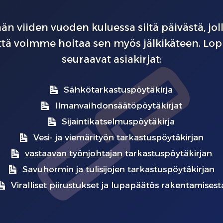
än viiden vuoden kuluessa siitä päivästä, jo
ättä voimme hoitaa sen myös jälkikäteen. Lop
seuraavat asiakirjat:
Sähkötarkastuspöytäkirja
Ilmanvaihdonsäätöpöytäkirjat
Sijaintikatselmuspöytäkirja
Vesi- ja viemärityön tarkastuspöytäkirjan
vastaavan työnjohtajan
tarkastuspöytäkirjan
Savuhormin ja tulisijojen tarkastuspöytäkirjan
Viralliset piirustukset ja lupapäätös rakentamisest