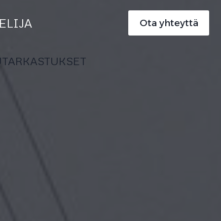
ELIJA
Ota yhteyttä
UTARKASTUKSET