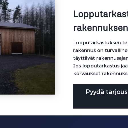
Lopputarkas
rakennuksen 
Lopputarkastuksen teh
rakennus on turvalline
täyttävät rakennusaja
Jos lopputarkastus jä
korvaukset rakennukse
Pyydä tarjous