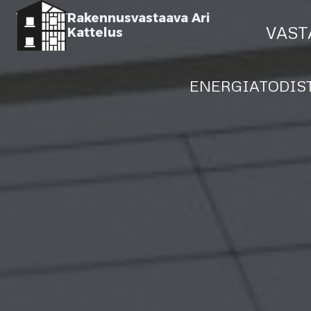
Siirry
Rakennusvastaava Ari
sisältöön
VAST
Kattelus
ENERGIATODIS