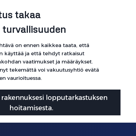
tus takaa
turvallisuuden
tävä on ennen kaikkea taata, että
n käyttää ja että tehdyt ratkaisut
nkohdan vaatimukset ja määräykset.
änyt tekemättä voi vakuutusyhtiö evätä
n vaurioituessa.
 rakennuksesi lopputarkastuksen
hoitamisesta.