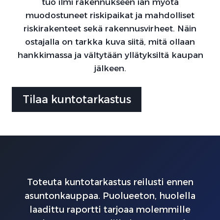
tuo ilmi rakennukseen iän myötä
muodostuneet riskipaikat ja mahdolliset
riskirakenteet sekä rakennusvirheet. Näin
ostajalla on tarkka kuva siitä, mitä ollaan
hankkimassa ja vältytään yllätyksiltä kaupan
jälkeen.
Tilaa kuntotarkastus
Toteuta kuntotarkastus reilusti ennen
asuntonkauppaa. Puolueeton, huolella
laadittu raportti tarjoaa molemmille